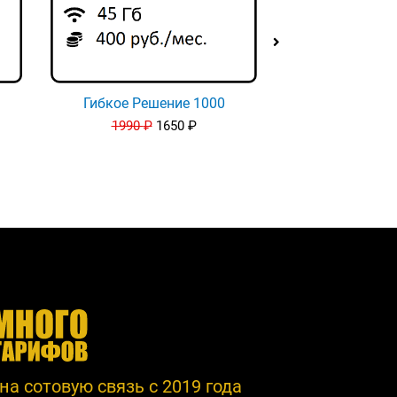
Гибкое Решение 1000
Гибкое Реш
1990
₽
1650
₽
165
а сотовую связь c 2019 года