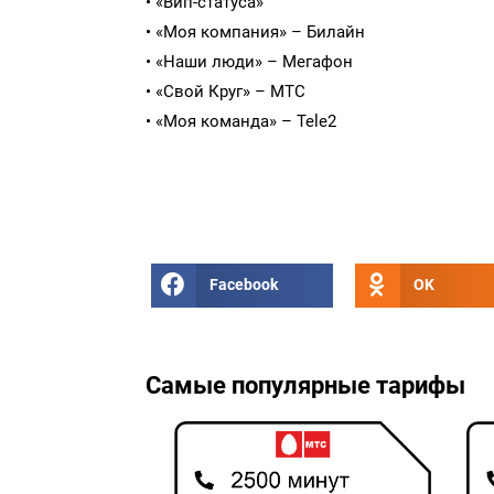
• «Вип-статуса»
• «Моя компания» – Билайн
• «Наши люди» – Мегафон
• «Свой Круг» – МТС
• «Моя команда» – Tele2
Facebook
OK
Самые популярные тарифы