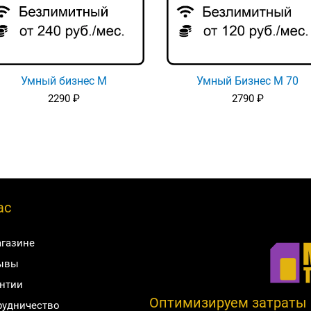
Умный бизнес М
Умный Бизнес М 70
2290
₽
2790
₽
ас
агазине
ывы
антии
Оптимизируем затраты н
рудничество