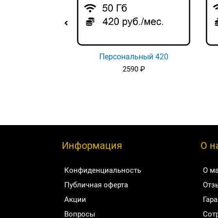
Персональный 420
2590
₽
Информация
О н
Конфиденциальность
О м
Публичная оферта
Отз
Акции
Гар
Вопросы
Сот