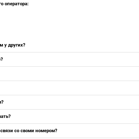
о оператора:
м у других?
ф?
я?
вать?
 связи со своми номером?